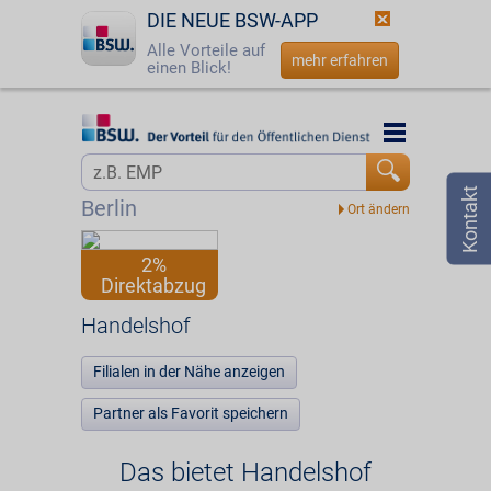
DIE NEUE BSW-APP
Alle Vorteile auf
mehr erfahren
einen Blick!
Startseite
Startseite
Jetzt BSW-Mitglied werden
Vorteilswelt
Berlin
Login
Partner
2%
Direktabzug
☎
0800 - 279 25 82
Handelshof
Handelshof
Filialen in der Nähe anzeigen
Partner als Favorit speichern
Das bietet Handelshof