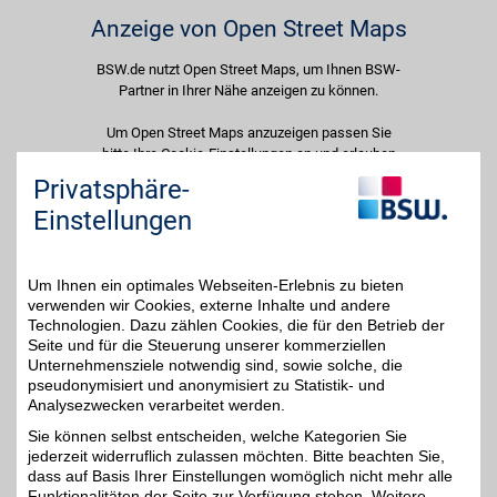
Anzeige von Open Street Maps
BSW.de nutzt Open Street Maps, um Ihnen BSW-
Partner in Ihrer Nähe anzeigen zu können.
Um Open Street Maps anzuzeigen passen Sie
bitte Ihre Cookie-Einstellungen an und erlauben
Sie "Externe Inhalte". Diese Auswahl können Sie
Privatsphäre-
jederzeit über die Cookie-Einstellungen im
Einstellungen
unteren Seitenbereich ändern.
Einstellungen anpassen
Um Ihnen ein optimales Webseiten-Erlebnis zu bieten
verwenden wir Cookies, externe Inhalte und andere
Technologien. Dazu zählen Cookies, die für den Betrieb der
Seite und für die Steuerung unserer kommerziellen
Unternehmensziele notwendig sind, sowie solche, die
Adresse
pseudonymisiert und anonymisiert zu Statistik- und
Analysezwecken verarbeitet werden.
Timmermannsstrat 12
18055
Rostock
Sie können selbst entscheiden, welche Kategorien Sie
Filialen in der Nähe
jederzeit widerruflich zulassen möchten. Bitte beachten Sie,
dass auf Basis Ihrer Einstellungen womöglich nicht mehr alle
Funktionalitäten der Seite zur Verfügung stehen. Weitere