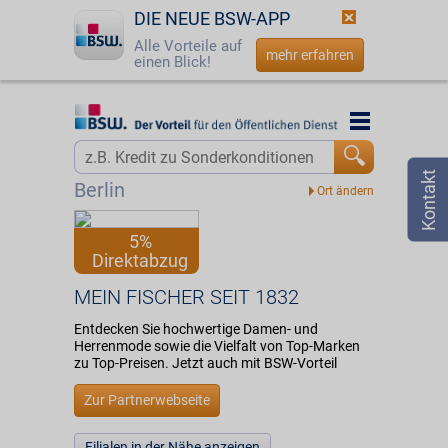
DIE NEUE BSW-APP
Alle Vorteile auf
mehr erfahren
einen Blick!
Startseite
Startseite
Jetzt BSW-Mitglied werden
Vorteilswelt
Berlin
Login
Partner
5%
Direktabzug
☎
0800 - 279 25 82
MEIN FISCHER SEIT 1832
MEIN FISCHER SEIT 1832
Entdecken Sie hochwertige Damen- und
Herrenmode sowie die Vielfalt von Top-Marken
zu Top-Preisen. Jetzt auch mit BSW-Vorteil
Zur Partnerwebseite
Filialen in der Nähe anzeigen