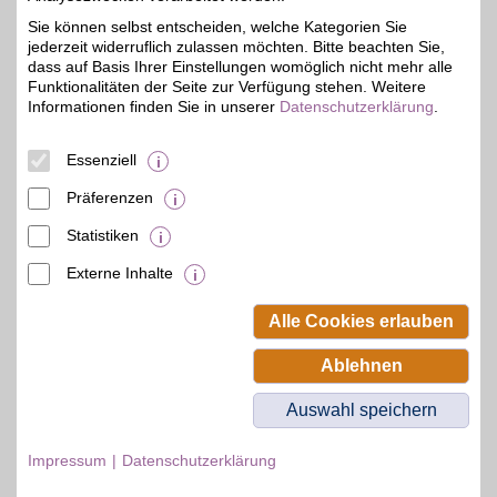
Paunsdorf-Center
04329
Leipzig
Sie können selbst entscheiden, welche Kategorien Sie
Filialen in der Nähe
jederzeit widerruflich zulassen möchten. Bitte beachten Sie,
dass auf Basis Ihrer Einstellungen womöglich nicht mehr alle
Funktionalitäten der Seite zur Verfügung stehen. Weitere
Informationen finden Sie in unserer
Datenschutzerklärung
.
Essenziell
Präferenzen
Statistiken
Externe Inhalte
© BSW Verbraucher-Service
Beamten-Selbsthilfewerk GmbH.
Alle Cookies erlauben
Alle Rechte vorbehalten.
Ablehnen
Auswahl speichern
Impressum
Datenschutzerklärung