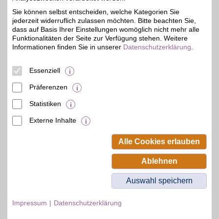
Elbe-Park
01139
Dresden
Sie können selbst entscheiden, welche Kategorien Sie
Filialen in der Nähe
jederzeit widerruflich zulassen möchten. Bitte beachten Sie,
dass auf Basis Ihrer Einstellungen womöglich nicht mehr alle
Funktionalitäten der Seite zur Verfügung stehen. Weitere
Informationen finden Sie in unserer
Datenschutzerklärung
.
Essenziell
Präferenzen
Statistiken
Externe Inhalte
© BSW Verbraucher-Service
Beamten-Selbsthilfewerk GmbH.
Alle Cookies erlauben
Alle Rechte vorbehalten.
Ablehnen
Auswahl speichern
Impressum
Datenschutzerklärung