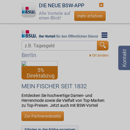
DIE NEUE BSW-APP
Alle Vorteile auf
mehr erfahren
einen Blick!
Startseite
Startseite
Jetzt BSW-Mitglied werden
Vorteilswelt
Berlin
Login
Partner
5%
Direktabzug
☎
0800 - 279 25 82
MEIN FISCHER SEIT 1832
MEIN FISCHER SEIT 1832
Entdecken Sie hochwertige Damen- und
Herrenmode sowie die Vielfalt von Top-Marken
zu Top-Preisen. Jetzt auch mit BSW-Vorteil
Zur Partnerwebseite
Filialen in der Nähe anzeigen