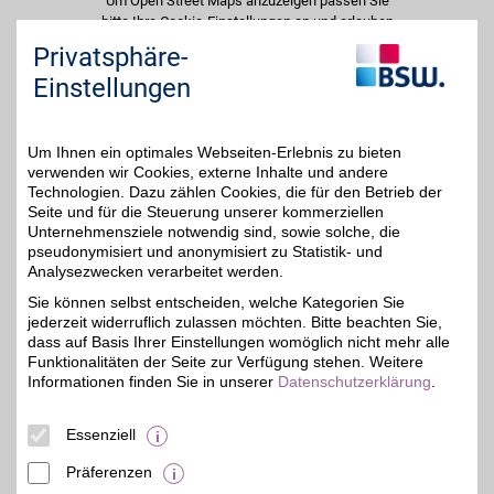
Um Open Street Maps anzuzeigen passen Sie
bitte Ihre Cookie-Einstellungen an und erlauben
Sie "Externe Inhalte". Diese Auswahl können Sie
Privatsphäre-
jederzeit über die Cookie-Einstellungen im
Einstellungen
unteren Seitenbereich ändern.
Einstellungen anpassen
Um Ihnen ein optimales Webseiten-Erlebnis zu bieten
verwenden wir Cookies, externe Inhalte und andere
Technologien. Dazu zählen Cookies, die für den Betrieb der
Seite und für die Steuerung unserer kommerziellen
Unternehmensziele notwendig sind, sowie solche, die
Adresse
pseudonymisiert und anonymisiert zu Statistik- und
Analysezwecken verarbeitet werden.
Schillerstr. 14
99423
Weimar
Sie können selbst entscheiden, welche Kategorien Sie
Filialen in der Nähe
jederzeit widerruflich zulassen möchten. Bitte beachten Sie,
dass auf Basis Ihrer Einstellungen womöglich nicht mehr alle
Funktionalitäten der Seite zur Verfügung stehen. Weitere
Informationen finden Sie in unserer
Datenschutzerklärung
.
Essenziell
Präferenzen