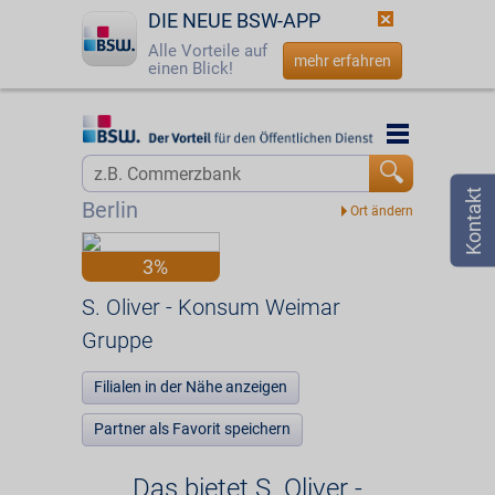
DIE NEUE BSW-APP
Alle Vorteile auf
mehr erfahren
einen Blick!
Startseite
Startseite
Jetzt BSW-Mitglied werden
Vorteilswelt
Berlin
Login
Partner
3%
☎
0800 - 279 25 82
S. Oliver - Konsum Weimar Gruppe
S. Oliver - Konsum Weimar
Gruppe
Filialen in der Nähe anzeigen
Partner als Favorit speichern
Das bietet S. Oliver -