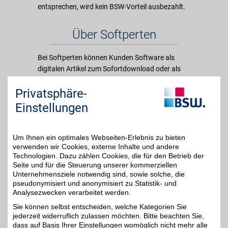
entsprechen, wird kein BSW-Vorteil ausbezahlt.
Über Softperten
Bei Softperten können Kunden Software als
digitalen Artikel zum Sofortdownload oder als
Paket inkl. DVD zu sehr günstigen Konditionen
Privatsphäre-
kaufen. Der Schwerpunkt liegt auf
Betriebssytemen, Office-Software, Servern und
Einstellungen
Antiviren-Produkten. In diesem Bereich ist die
Firma Softperten nicht nur preislich schwer
schlagbar, sondern sie liefert digitale Artikel auch
Um Ihnen ein optimales Webseiten-Erlebnis zu bieten
verwenden wir Cookies, externe Inhalte und andere
als Sofortdownload innerhalb von 5 Minuten.
Technologien. Dazu zählen Cookies, die für den Betrieb der
Damit bietet Softperten erstklassige Argumente
Seite und für die Steuerung unserer kommerziellen
zum dortigen Softwarekauf.
Unternehmensziele notwendig sind, sowie solche, die
pseudonymisiert und anonymisiert zu Statistik- und
Analysezwecken verarbeitet werden.
Merkmale
Sie können selbst entscheiden, welche Kategorien Sie
jederzeit widerruflich zulassen möchten. Bitte beachten Sie,
dass auf Basis Ihrer Einstellungen womöglich nicht mehr alle