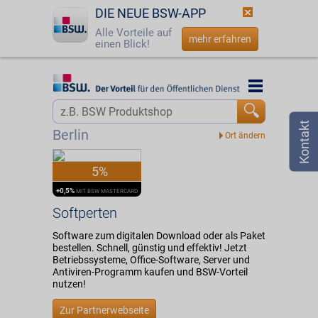
DIE NEUE BSW-APP
Alle Vorteile auf
mehr erfahren
einen Blick!
Startseite
Startseite
Jetzt BSW-Mitglied werden
Vorteilswelt
Berlin
Login
Partner
5%
☎
0800 - 279 25 82
Softperten
+0,5%
MIT BSW MASTERCARD
Softperten
Software zum digitalen Download oder als Paket
bestellen. Schnell, günstig und effektiv! Jetzt
Betriebssysteme, Office-Software, Server und
Antiviren-Programm kaufen und BSW-Vorteil
nutzen!
Zur Partnerwebseite