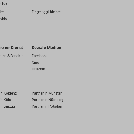
lfer
ter
Eingeloggt bleiben
elder
licher Dienst
Soziale Medien
hten & Berichte
Facebook
Xing
LinkedIn
 in Koblenz
Partner in Münster
in Köln
Partner in Nürnberg
in Leipzig
Partner in Potsdam