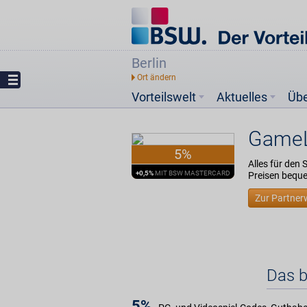
Berlin
Vorteilswelt
Aktuelles
Üb
Game
5%
Alles für den
+0,5%
MIT BSW MASTERCARD
Preisen beque
Zur Partner
Das b
5%