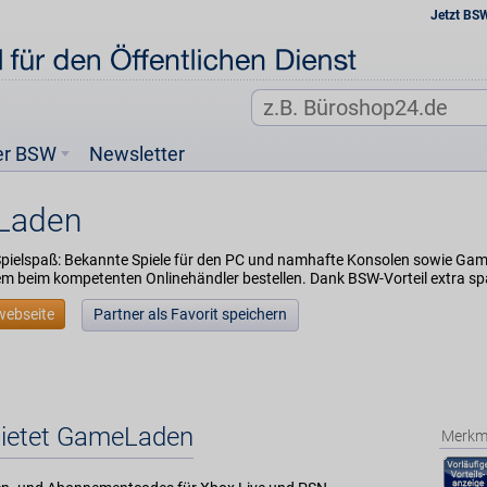
Jetzt BS
er BSW
Newsletter
Laden
 Spielspaß: Bekannte Spiele für den PC und namhafte Konsolen sowie Ga
m beim kompetenten Onlinehändler bestellen. Dank BSW-Vorteil extra sp
webseite
Partner als Favorit speichern
ietet GameLaden
Merkm