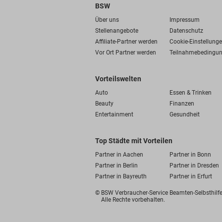
BSW
Über uns
Impressum
Stellenangebote
Datenschutz
Affiliate-Partner werden
Cookie-Einstellung
Vor Ort Partner werden
Teilnahmebedingu
Vorteilswelten
Auto
Essen & Trinken
Beauty
Finanzen
Entertainment
Gesundheit
Top Städte mit Vorteilen
Partner in Aachen
Partner in Bonn
Partner in Berlin
Partner in Dresden
Partner in Bayreuth
Partner in Erfurt
© BSW Verbraucher-Service
Beamten-Selbsthil
Alle Rechte vorbehalten.