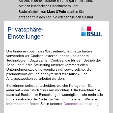
Kissen, in denen schöne Träume garantiert sind.
Mit den kuscheligen Handtüchern und
Bademänteln von
Marc O'Polo
starten Sie
entspannt in den Tag. So erleben Sie den Casual
Lifestyle zu jeder Zeit! Sie möchten dieses
Privatsphäre-
besondere Gefühl weitergeben? Dann
verschenken Sie doch einfach
Einstellungen
Geschenkgutscheine von
Marc O'Polo
. Wenn Sie
sich selbst etwas Neues gönnen möchten,
sparen Sie als BSW-Mitglied dabei noch
Um Ihnen ein optimales Webseiten-Erlebnis zu bieten
verwenden wir Cookies, externe Inhalte und andere
zusätzlich!
Technologien. Dazu zählen Cookies, die für den Betrieb der
Unterstreichen Sie Ihren Look mit den
Seite und für die Steuerung unserer kommerziellen
Kollektionen von
Marc O'Polo
!
Unternehmensziele notwendig sind, sowie solche, die
pseudonymisiert und anonymisiert zu Statistik- und
Analysezwecken verarbeitet werden.
Merkmale
Sie können selbst entscheiden, welche Kategorien Sie
jederzeit widerruflich zulassen möchten. Bitte beachten Sie,
dass auf Basis Ihrer Einstellungen womöglich nicht mehr alle
Funktionalitäten der Seite zur Verfügung stehen. Weitere
Informationen finden Sie in unserer
Datenschutzerklärung
.