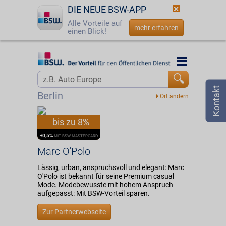
DIE NEUE BSW-APP
Alle Vorteile auf
mehr erfahren
einen Blick!
Startseite
Startseite
Jetzt BSW-Mitglied werden
Vorteilswelt
Berlin
Login
Partner
bis zu 8%
☎
0800 - 279 25 82
Marc O'Polo
+0,5%
MIT BSW MASTERCARD
Marc O'Polo
Lässig, urban, anspruchsvoll und elegant: Marc
O'Polo ist bekannt für seine Premium casual
Mode. Modebewusste mit hohem Anspruch
aufgepasst: Mit BSW-Vorteil sparen.
Zur Partnerwebseite