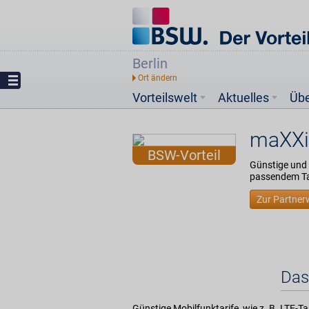
Berlin
Vorteilswelt
Aktuelles
Üb
maXX
BSW-Vorteil
Günstige und 
passendem Ta
Zur Partner
Das
Günstige Mobilfunktarife, wie z. B. LTE-T