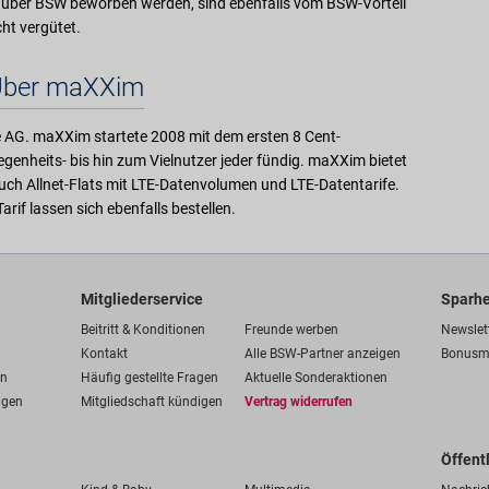
 über BSW beworben werden, sind ebenfalls vom BSW-Vorteil
t vergütet.
ber maXXim
ne AG. maXXim startete 2008 mit dem ersten 8 Cent-
genheits- bis hin zum Vielnutzer jeder fündig. maXXim bietet
auch Allnet-Flats mit LTE-Datenvolumen und LTE-Datentarife.
f lassen sich ebenfalls bestellen.
Mitgliederservice
Sparhe
Beitritt & Konditionen
Freunde werben
Newslet
Kontakt
Alle BSW-Partner anzeigen
Bonusm
en
Häufig gestellte Fragen
Aktuelle Sonderaktionen
ngen
Mitgliedschaft kündigen
Vertrag widerrufen
Öffent