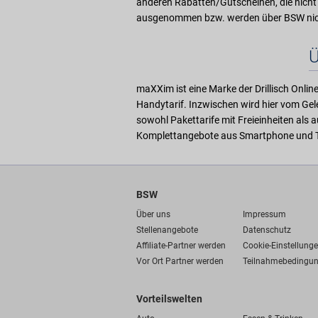
anderen Rabatten/Gutscheinen, die nicht
ausgenommen bzw. werden über BSW nich
Ü
maXXim ist eine Marke der Drillisch Onli
Handytarif. Inzwischen wird hier vom Gele
sowohl Pakettarife mit Freieinheiten als 
Komplettangebote aus Smartphone und Tari
BSW
Über uns
Impressum
Stellenangebote
Datenschutz
Affiliate-Partner werden
Cookie-Einstellung
Vor Ort Partner werden
Teilnahmebedingu
Vorteilswelten