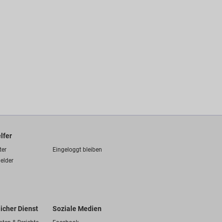
lfer
ter
Eingeloggt bleiben
elder
licher Dienst
Soziale Medien