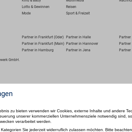
Kind & Baby
Multimedia
Nachric
Lotto & Gewinnen
Reisen
Mode
Sport & Freizeit
Partner in Frankfurt (Oder)
Partner in Halle
Partner
Partner in Frankfurt (Main)
Partner in Hannover
Partner 
Partner in Hamburg
Partner in Jena
Partner 
fewerk GmbH.
ngen
bnis zu bieten verwenden wir Cookies, externe Inhalte und andere Te
 Steuerung unserer kommerziellen Unternehmensziele notwendig sind, s
ezwecken verarbeitet werden.
Kategorien Sie jederzeit widerruflich zulassen möchten. Bitte beachten 