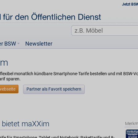
Jetzt BS
er BSW
Newsletter
im
flexibel monatlich kündbare Smartphone-Tarife bestellen und mit BSW-Vo
rif sparen.
webseite
Partner als Favorit speichern
 bietet maXXim
Merkm
arife für Smartphone, Tablet und Notebook; Pakettarife und 8-