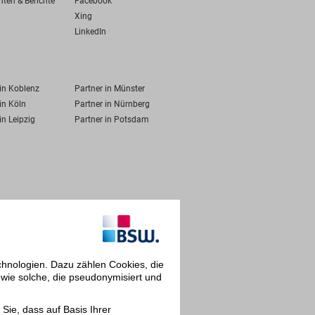
hten & Berichte
Facebook
Xing
LinkedIn
 in Koblenz
Partner in Münster
in Köln
Partner in Nürnberg
in Leipzig
Partner in Potsdam
chnologien. Dazu zählen Cookies, die
owie solche, die pseudonymisiert und
Sie, dass auf Basis Ihrer