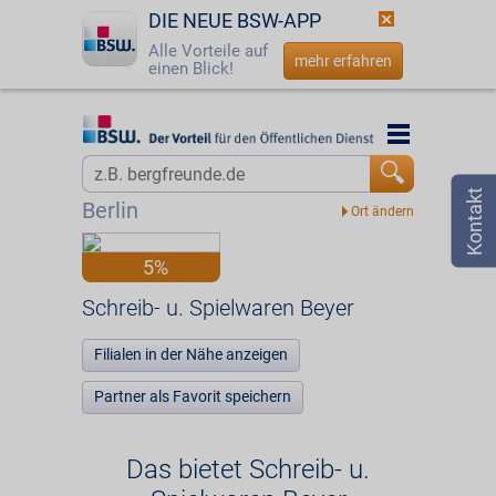
DIE NEUE BSW-APP
Alle Vorteile auf
mehr erfahren
einen Blick!
Startseite
Startseite
Jetzt BSW-Mitglied werden
Vorteilswelt
Berlin
Login
Partner
5%
☎
0800 - 279 25 82
Schreib- u. Spielwaren Beyer
Schreib- u. Spielwaren Beyer
Filialen in der Nähe anzeigen
Partner als Favorit speichern
Das bietet Schreib- u.