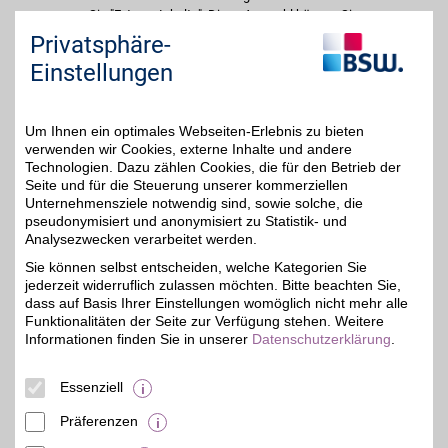
Sie "Externe Inhalte". Diese Auswahl können Sie
jederzeit über die Cookie-Einstellungen im
Privatsphäre-
unteren Seitenbereich ändern.
Einstellungen
Einstellungen anpassen
Um Ihnen ein optimales Webseiten-Erlebnis zu bieten
verwenden wir Cookies, externe Inhalte und andere
Technologien. Dazu zählen Cookies, die für den Betrieb der
Seite und für die Steuerung unserer kommerziellen
Adresse
Unternehmensziele notwendig sind, sowie solche, die
pseudonymisiert und anonymisiert zu Statistik- und
Selliner Str. 1b
Analysezwecken verarbeitet werden.
Selliner Passage
04207
Leipzig
Sie können selbst entscheiden, welche Kategorien Sie
Filialen in der Nähe
jederzeit widerruflich zulassen möchten. Bitte beachten Sie,
dass auf Basis Ihrer Einstellungen womöglich nicht mehr alle
Funktionalitäten der Seite zur Verfügung stehen. Weitere
Informationen finden Sie in unserer
Datenschutzerklärung
.
Essenziell
Präferenzen